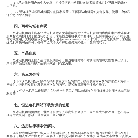
3.1 承诺保护用户的个人信息，将按照恒达电机网站的隐私政策规定处理用户提供的个
人信息。
3.2 请详细阅读恒达电机网站的隐私政策，了解恒达电机网站如何收集、使用、存储和
保护您的个人信息。
四、商标与域名声明
恒达电机网站上所有恒达电机图案及文字商标均为恒达电机在中国境内和中国香港的注
册商标或商标归属于恒达电机所有，未经恒达电机事先书面许可，任何单位或个人不得以任
何方式使用、复制或展示以上商标。域名www.evermotor.com归属于恒达电机所有，未经恒
达电机事先书面许可，任何单位或个人不得以任何方式使用、复制或展示。
五、产品信息
恒达电机网站上的产品信息仅供参考，恒达电机网站不对其准确性和完整性做出承诺。
具体的产品信息以均以产品实物或合同约定为准。
六、第三方链接
6.1 恒达电机网站可能包含指向第三方网站的链接，指向第三方网站的链接仅为方便用
户提供。恒达电机网站对第三方网站的内容、隐私政策或安全性概不负责。
6.2 恒达电机网站建议用户在访问指向第三方网站的链接之前仔细阅读其服务条款和隐
私政策。
七、恒达电机网站下载资源的使用
恒达电机网站提供的下载资源仅供个人非商业用途使用。未经事先书面许可，您不得以
任何方式复制、修改、分发或用于商业用途。
八、适用法律和争议解决
本法律声明适用于中华人民共和国法律。任何因本隐私政策引起的争议应先通过友好协
商解决，如该争议在协商后仍未解决，将提交至恒达电机所在地(广东省东莞市樟木头镇)的人