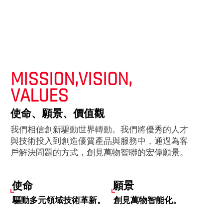
研發汽車洗滌泵的無刷電機，布局無人駕駛與新能源
2019
駕駛領域，尋找新增長點。
捕捉到醫療行業新需求，開始研發無刷電機。 同年銷
2010
MISSION,VISION,
售額突破一個億
VALUES
使命、願景、價值觀
我們相信創新驅動世界轉動。我們將優秀的人才
與技術投入到創造優質產品與服務中，通過為客
戶解決問題的方式，創見萬物智聯的宏偉願景。
使命
願景
驅動多元領域技術革新。
創見萬物智能化。
價值觀