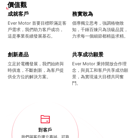
成就客戶
務實敢為
Ever Motor 首要目標即滿足客
倡導獨立思考，強調格物致
戶需求，我們助力客戶成功，
知，千錘百煉只為頂級品質，
這是事業長續發展基石。
力求每一個細節都精益求精。
創新產品
共享成功願景
立足於電機發展，我們始終與
Ever Motor 秉持開放合作理
時俱進，不斷創新，為客戶提
念，與員工和客戶共享成功願
供全方位的解決方案。
景，為實現遠大目標共同奮
鬥。