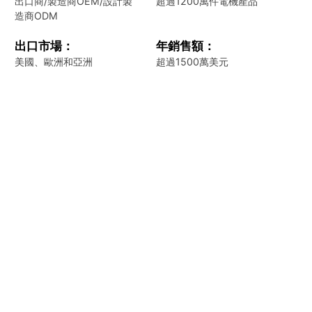
出口商/製造商OEM/
設計製
超過1200萬件
電機產品
造商ODM
出口市場：
年銷售額：
美國、歐洲和
亞洲
超過1500萬
美元
創新與研發
於東莞設立了研發中心，研究人員與開發
人員60余人。我們的團隊具有工業工程、
無刷電機設計、電氣軟件及自動化設備設
計等領域的專業人才，他們專註於電機技
術研發與創新，並密切掌握行業發展方
向。我們近年研發的車規級無刷電機已通
過終端客戶測試，並進入量產使用階段。